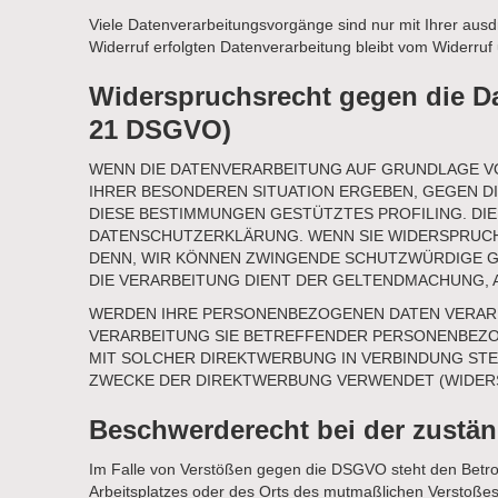
Viele Datenverarbeitungsvorgänge sind nur mit Ihrer ausdrü
Widerruf erfolgten Datenverarbeitung bleibt vom Widerruf
Widerspruchsrecht gegen die Da
21 DSGVO)
WENN DIE DATENVERARBEITUNG AUF GRUNDLAGE VON A
IHRER BESONDEREN SITUATION ERGEBEN, GEGEN D
DIESE BESTIMMUNGEN GESTÜTZTES PROFILING. DIE
DATENSCHUTZERKLÄRUNG. WENN SIE WIDERSPRUCH 
DENN, WIR KÖNNEN ZWINGENDE SCHUTZWÜRDIGE GR
DIE VERARBEITUNG DIENT DER GELTENDMACHUNG, 
WERDEN IHRE PERSONENBEZOGENEN DATEN VERARBE
VERARBEITUNG SIE BETREFFENDER PERSONENBEZOG
MIT SOLCHER DIREKTWERBUNG IN VERBINDUNG ST
ZWECKE DER DIREKTWERBUNG VERWENDET (WIDERSP
Beschwerde­recht bei der zustä
Im Falle von Verstößen gegen die DSGVO steht den Betroff
Arbeitsplatzes oder des Orts des mutmaßlichen Verstoßes