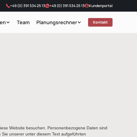
+49 (0) 391 534 25 13
+49 (0) 391 534 25 13
Kundenportal
ten
Team
Planungsrechner
Kontakt
 diese Website besuchen. Personenbezogene Daten sind
 Sie unserer unter diesem Text aufgeführten