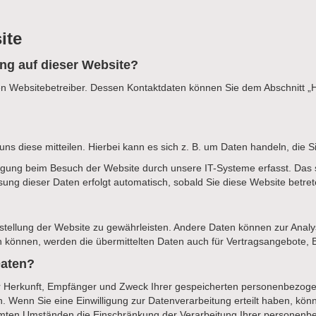
ite
ung auf dieser Website?
en Websitebetreiber. Dessen Kontaktdaten können Sie dem Abschnitt „Hin
s diese mitteilen. Hierbei kann es sich z. B. um Daten handeln, die Si
gung beim Besuch der Website durch unsere IT-Systeme erfasst. Das si
sung dieser Daten erfolgt automatisch, sobald Sie diese Website betret
eitstellung der Website zu gewährleisten. Andere Daten können zur Ana
können, werden die übermittelten Daten auch für Vertragsangebote, Be
Daten?
ber Herkunft, Empfänger und Zweck Ihrer gespeicherten personenbezog
 Wenn Sie eine Einwilligung zur Datenverarbeitung erteilt haben, können
mten Umständen die Einschränkung der Verarbeitung Ihrer personenb