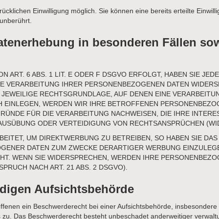
cklichen Einwilligung möglich. Sie können eine bereits erteilte Einwil
 unberührt.
tenerhebung in besonderen Fällen sow
RT. 6 ABS. 1 LIT. E ODER F DSGVO ERFOLGT, HABEN SIE JEDE
IE VERARBEITUNG IHRER PERSONENBEZOGENEN DATEN WIDERSPR
 JEWEILIGE RECHTSGRUNDLAGE, AUF DENEN EINE VERARBEITU
EINLEGEN, WERDEN WIR IHRE BETROFFENEN PERSONENBEZOGE
ÜNDE FÜR DIE VERARBEITUNG NACHWEISEN, DIE IHRE INTERE
AUSÜBUNG ODER VERTEIDIGUNG VON RECHTSANSPRÜCHEN (WIDE
ITET, UM DIREKTWERBUNG ZU BETREIBEN, SO HABEN SIE DAS
ENER DATEN ZUM ZWECKE DERARTIGER WERBUNG EINZULEGEN; 
EHT. WENN SIE WIDERSPRECHEN, WERDEN IHRE PERSONENBEZO
RUCH NACH ART. 21 ABS. 2 DSGVO).
ndigen Aufsichts­behörde
enen ein Beschwerderecht bei einer Aufsichtsbehörde, insbesondere in
 zu. Das Beschwerderecht besteht unbeschadet anderweitiger verwaltun