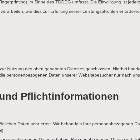
ingerprinting) im Sinne des TDDDG umfasst. Die Einwilligung ist jederze
verarbeiten, wie dies zur Erfüllung seiner Leistungspflichten erforder
 zur Nutzung des oben genannten Dienstes geschlossen. Hierbei handel
ser die personenbezogenen Daten unserer Websitebesucher nur nach u
und Pflicht­informationen
sönlichen Daten sehr ernst. Wir behandeln Ihre personenbezogenen Da
ng.
ersonenbezogene Daten erhoben. Personenbezogene Daten sind Daten, 