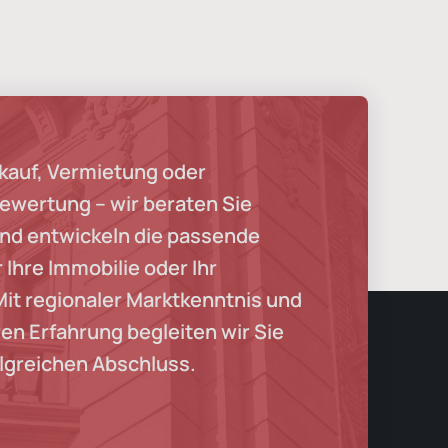
rkauf, Vermietung oder
ewertung – wir beraten Sie
und entwickeln die passende
r Ihre Immobilie oder Ihr
Mit regionaler Marktkenntnis und
en Erfahrung begleiten wir Sie
olgreichen Abschluss.