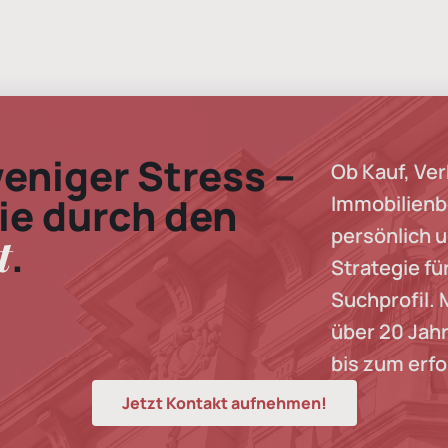
weniger Stress –
Ob Kauf, Ve
Sie durch den
Immobilienb
persönlich 
t
.
Strategie fü
Suchprofil. 
über 20 Jahr
bis zum erf
Jetzt Kontakt aufnehmen!